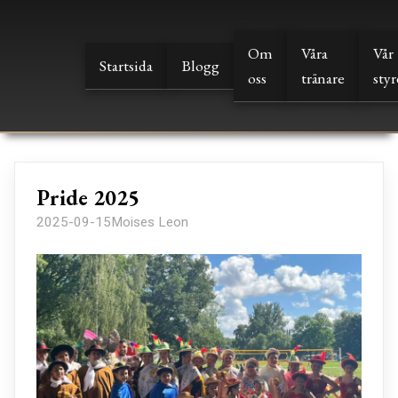
Om
Våra
Vår
Startsida
Blogg
oss
tränare
styr
Pride 2025
2025-09-15
Moises Leon