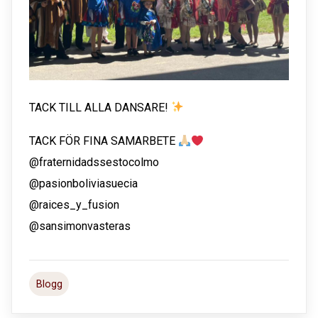
TACK TILL ALLA DANSARE!
TACK FÖR FINA SAMARBETE
@fraternidadssestocolmo
@pasionboliviasuecia
@raices_y_fusion
@sansimonvasteras
Blogg